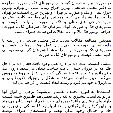
در صورت نیاز به درمان کیست و تومورهای فک و صورت مراجعه
به دکتر مجتبی صالحی، بهترین جراح زیبایی بینی در تهران، بهترین
جراح دهان و فک و صورت در تهران و بهترین جراح ایمپلنت در تهران
را به شما پیشنهاد می کنیم. همچنین برای مطالعه نکات بیشتر در
مورد جراحی های دهان و فک و صورت، ایمپلنت، کیست و
تومورهای فک و صورت، انواع سرطان فک، سرطان فک و صورت،
جراحی تومور فک بالا و … با مقالات این سایت همراه باشید.
همچنین مطالعه مقالات سایت دکتر مجتبی صالحی، در رابطه با
زاویه سازی صورت
، جراحی دندان عقل نهفته، ایمپلنت، کیست و
تومورهای فک و صورت و … را به شما همراهان گرامی توصیه می
کنیم.منشاء كيست و تومورهای فک و صورت
منشاء كيست، علت دنداني دارد يعني وجود بافت فعال دنداني داخل
فك كه در دوران جنيني باعث ساخت دندان مي‌شده، درون فك
باقي‌مانده و تا سن 20-18 سالگي كه دندان عقل شروع به رويش
مي‌كند تغيير ماهيت مي‌دهد و شكل پاتولوژيك (غيرطبيعي و
بيماريزا)به خود مي‌گيرد و زمينه ايجاد كيست را فراهم مي‌كند.
كيست‌ها به انواع مختلف تقسيم مي‌شوند؛ برخي از انواع آنها
مي‌توانند آسيب بيشتري به لثه بزنند. بعضي هم ظاهري شبيه كيست
دارند ولي رفتاري مانند تومورهاي خوش‌خيم از خود نشان مي‌دهند
بنابراين گرفتن راديوگرافي را بعد از بلوغ تا 15 سالگي براي بررسي
فك و احتمال وجود دندان نهفته و كيست‌هاي اطراف توصيه