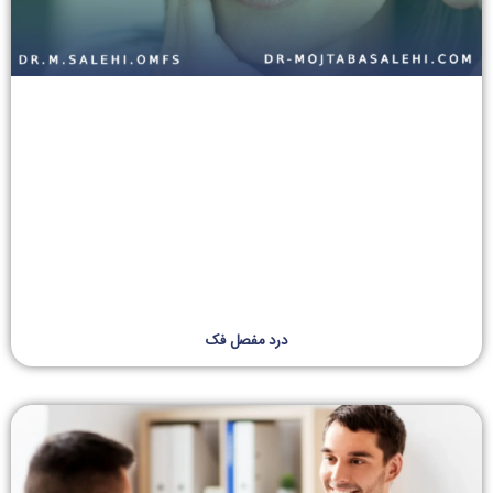
درد مفصل فک