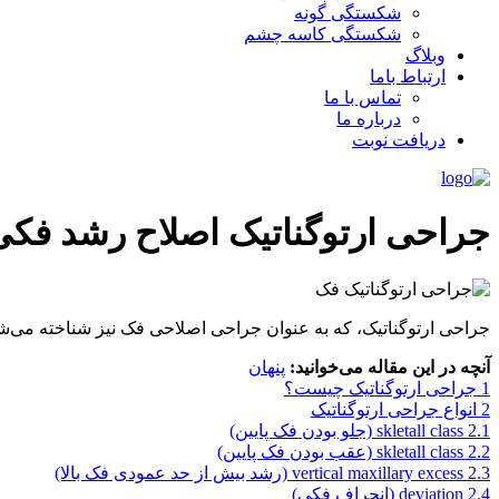
شکستگی گونه
شکستگی کاسه چشم
وبلاگ
ارتباط باما
تماس با ما
درباره ما
دریافت نوبت
جراحی ارتوگناتیک اصلاح رشد فکی
جراحی ارتوگناتیک، که به عنوان جراحی اصلاحی فک نیز شناخته می‌شو
آنچه در این مقاله می‌خوانید:
پنهان
1
جراحی ارتوگناتیک چیست؟
2
انواع جراحی ارتوگناتیک
2.1
skletall class (جلو بودن فک پایین)
2.2
skletall class (عقب بودن فک پایین)
2.3
vertical maxillary excess (رشد بیش از حد عمودی فک بالا)
2.4
deviation (انحراف فکی)