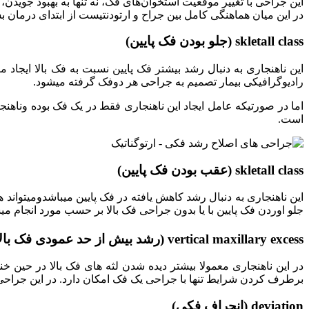
این جراحی با تغییر موقعیت استخوان‌های فک، نه تنها به بهبود جوی
در این میان هماهنگی کامل بین جراح و ارتودنتیست از ابتدای درمان بس
skletall class (جلو بودن فک پایین)
این ناهنجاری به دنبال رشد بیشتر فک پایین نسبت به فک بالا ایجاد م
رادیوگرافیکی بیمار تصمیم به جراحی هر دوفک گرفته میشود.
اما در صورتیکه عامل ایجاد این ناهنجاری فقط در یک فک بوده وناهن
است.
skletall class (عقب بودن فک پایین)
این ناهنجاری به دنبال رشد کاهش یافته در فک پایین میباشدومیتواند 
جلو اوردن فک پایین با یا بدون جراحی فک بالا بر حسب مورد انجام می
vertical maxillary excess (رشد بیش از حد عمودی فک بالا)
در این ناهنجاری معمولا بیشتر دیده شدن لثه های فک بالا در حین 
برطرف کردن شرایط تنها با جراحی یک فک امکان دارد. در این جراحی
deviation (انحراف فکی)