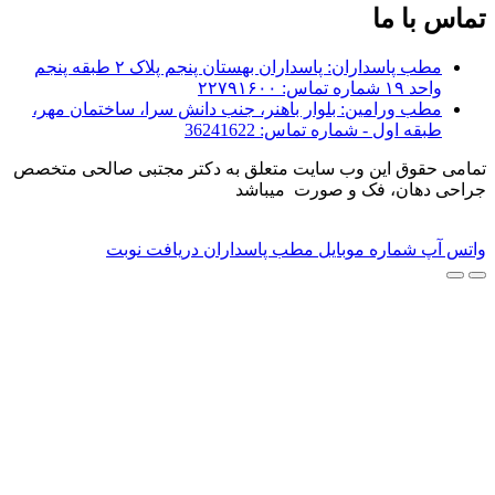
تماس با ما
مطب پاسداران: پاسداران بهستان پنجم پلاک ۲ طبقه پنجم
واحد ۱۹ شماره تماس: ۲۲۷۹۱۶۰۰
مطب ورامین: بلوار باهنر، جنب دانش سرا، ساختمان مهر،
طبقه اول - شماره تماس: 36241622
تمامی حقوق این وب سایت متعلق به دکتر مجتبی صالحی متخصص
جراحی دهان، فک و صورت میباشد
.
©
طراحی
و
بهینه سازی سایت
توسط اینتن
واتس آپ
شماره موبایل
مطب پاسداران
دریافت نوبت