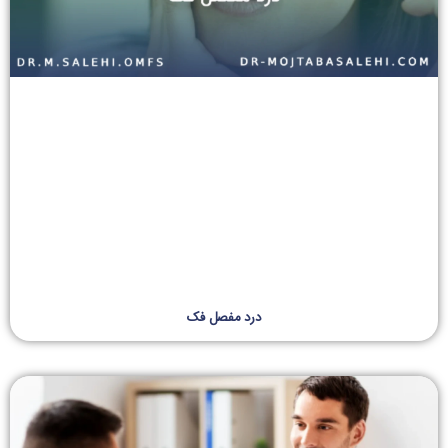
درد مفصل فک