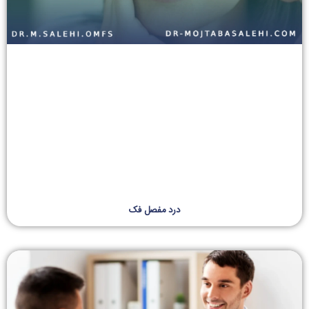
درد مفصل فک