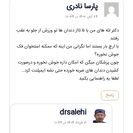
پارسا نادری
24 آبان 1402 در 12:34
دکتر لثه های من با ۵ تااز دندان ها تو ورزش از جلو به عقب
رفتند
با ارچ بار بستند اما نگرانی من اینه که ممکنه استخوان فک
جوش نخوره؟
چون پزشکان میگن که امکان داره جوش نخوره و درصورت
کشیدن دندان های ضربه خورده حتی نشه ایمپلنت کرد…
لطفا یه راهنمایی بکنید
پاسخ
drsalehi
3 خرداد 1404 در 10:46