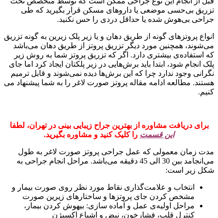
قبل از انجام این نوع جراحی ممکن است که توسط متخصص تحت
تزریق بی‌حسی موضعی یا دارو‌های مسکن قرار بگیرید که طی
جراحی بی‌هوش شده یا حداقل دردی را حس نکنید.
انواع پروتزهای گونه از طریق دهان و یا زیر پلک زیرین به گونه تزریق
می‌شوند، همچنین مورد دیگر تزریق پروتز از طریق دهان می‌باشد
که استفاده‌ی بیشتری دارد. اگر که تزریق پروتز شما به روش زیر
پلک انجام شود، ابتدا باید برش‌هایی در زیر پلکتان ایجاد کرد اما جای
نگرانی وجود ندارد چرا که این برش‌ها دیده نمی‌شوند و قابل ترمیم
هستند. مطالعه ادامه مقاله پروتز صورت لاغر را به شما پیشنهاد می
کنیم.
برای دریافت مشاوره از بهترین جراح زیبایی بینی در تهران، لطفا
این قسمت
را کلیک کنید و مشاوره بگیرید.
مدت زمان معمولی که عمل جراحی پروتز صورت لاغر به طول
می‌انجامد بین 30 الی 45 دقیقه می‌باشد. مراحل انجام جراحی به
شکل زیر است:
انتخاب و علامت‌گذاری نقاط مورد نظر روی صورت بیمار و
مشخص کردن جای پروتزها و ساختارهای زیرین صورت
مراحل اولیه‌ی عمل و آماده سازی: بیهوش کردن بیمار،
کنترل قلب، فشارخون، نبض و اشباع اکسیژن