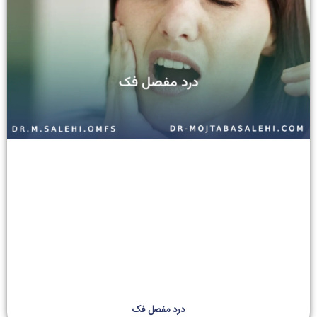
درد مفصل فک