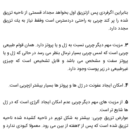
بنابراین اگرفردی پس ازتزریق اول بخواهد مجداد قسمتی از ناحیه تزریق
شده را پر كند چربی به راحتی دردسترس است وفقط نیاز به یك تزریق
مجدد دارد.
3
. مزیت مهم دیگر چربی نسبت به ژل و یا پروتز دارد. همان قوام طبیعی
چربی است كه لمس چربی بسیار نرمال بنظر می رسد در حالی كه ژل و یا
پروتز سفت و مشخص می باشد و قابل تشخیص است كه چیزی
غیرطبیعی در زیر پوست وجود دارد.
4.
امكان ایجاد عفونت در ژل ها و پروتز ها بسیار بیشتر ازچربی است.
5
. از مزیت های مهم دیگر چربی عدم امكان ایجاد آلرژی است كه در ژل
ها شایع تر است.
عوارض تزریق چربی: بیشتر به شكل تورم در ناحیه كشیده شده ناحیه
تزریق شده است كه پس از 2هفته از بین می رود. معمولا كبودی ندارد و