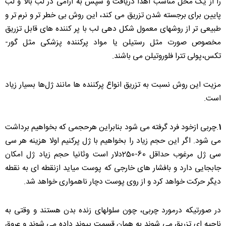
را از یک محل مناسب اهدا دریافت و سپس به آرامی در لب بالا و لب
پایین برای برجسته شدن تزریق می کند، این روش بی خطر تر و نرم تر و
طبیعی تر از روشهای معمول شکل دهی لب با پر کننده های قابل تزریق
مخصوص صورت مثل رستیلن یا مواد پرکننده پزشکی مثل گور-
تکس،پولی تترا فلوروتیلن می باشند.
مزیت این روش نسبت به تزریق انواع پركننده ها مانند ژل‌ها بسیار زیاد
است.
1
.چربی ازخود فرد گرفته می شود بنابراین هرحجمی كه بخواهیم برداشت
می شود. اگر این حجم زیاد را بخواهیم با ژل پركنیم اولا هزینه هر سی
سی ژل مرغوب حداقل 60-250دلار است وثانیا حجم زیاد ژل امكان
جابجایی دارد و بافشار های خارجی كه پوست میاید ازنقطه ای به نقطه
دیگر حركت خواهد كرد و از روی پوست دچار ناهمواری خواهد شد.
در صورتیكه درمورد چربی، چون سلولهای زنده بدن هستند و وقتی به
ناحیه ای تزریق می شوند به همان قسمت پیوند داده می شوند و عروق