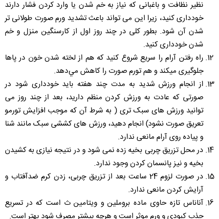
نظیر نظافت و باغبانی که نیاز به خم شدن یا وارد کردن فشار دارند
خودداری کنید، زیرا این می تواند باعث تشدید ورم صورت طولانی تر
شدن آن شود. بطور كلى در چند روز اول از کارسنگین منزل و خم
شدن خودداری کنید.
راه رفتن آرام را سريع شروع كنيد كه هم از لخته شدن خون در پاها
جلوگيرى ميكند و هم تورم صورت را كاهش مي‌دهد.
از انجام ورزش شدید به مدت چند هفته باید خودداری شود در
صورتی که عادت به ورزش کردن منظم دارید، بعد از چند روز می
توانید ورزش های سبک تری ( به شرط آن که موجب افزایش تورمو
تعريق صورت نشود) انجام دهید، ورزش های کششی سبک مانند شنا
و پیاده روی آرام مانعی ندارد.
در محل تزریق چربی بخیه زده نمی شود و در نتیجه نیازی به کشیدن
بخیه و نیز پانسمان کردن وجود ندارد.
در صورت لزوم 24 ساعت بعد از تزریق چربی، زدن كرم ضدآفتاب و
آرایش کردن مانعی ندارد.
آناناس تازه حاوی ماده بروملین و ویتامین ث است که در تسریع
جذب کبودی و ورم موثر است و هرچه بیشتر مصرف شود بهتر است.