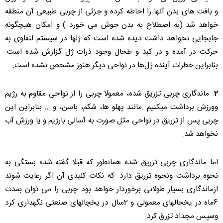
و بافت های بدن آنها را احاطه كرده و جزئی از چربی طبیعی آن منطقه
خواهد شد (به اصطلاح به بدن جوش می خورد ) و امكان هیچگونه
جابجایی نخواهد داشت دیده شده است كه ژلها در سیستم لنفاوی به
حركت در آمده و در كبد و طحال وجود ذرات ژل گزارش شده است.
بنابراین خطرات آینده ژل‌ها در نواحی دیگر هنوز مشخص نشده است.
2
. ماندگاری چربی تزریق شده،‌ معمولا چربی را از نواحی مقاوم به رژیم
وورزش برداشت میكنیم .مانند پهلو ها، شكم،‌ باسن،‌ و … بنابراین این
چربی پس از تزریق در نواحی مثل صورت به آسانی بارژیم و یا ورزش آب
نخواهد شد.
اما ماندگاری چربی تزریق شده همانطور كه قبلا گفته شده بستگی به
نحوه برداشت ونحوه تزریق دارد. كه نكات كلیدی آن اگر رعایت شوند
ازماندگاری بسیار طولانی برخوردار خواهد بود چربی را می توان بمدت
6ماه در یخجالهای معمولی و 2سال در یخچالهای صنعتی نگهداری كرد
وسپس مجداد تزرق كرد.